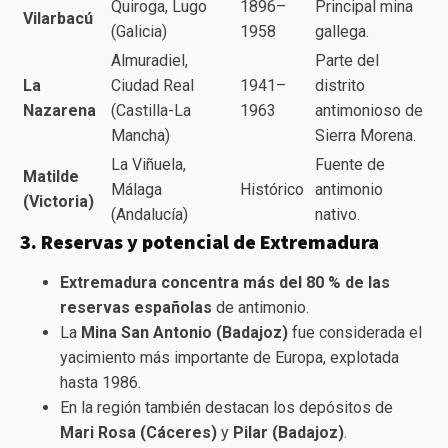
Quiroga, Lugo
1896–
Principal mina
Vilarbacú
(Galicia)
1958
gallega.
Almuradiel,
Parte del
La
Ciudad Real
1941–
distrito
Nazarena
(Castilla-La
1963
antimonioso de
Mancha)
Sierra Morena.
La Viñuela,
Fuente de
Matilde
Málaga
Histórico
antimonio
(Victoria)
(Andalucía)
nativo.
3. Reservas y potencial de Extremadura
Extremadura concentra más del 80 % de las
reservas españolas
de antimonio.
La
Mina San Antonio (Badajoz)
fue considerada el
yacimiento más importante de Europa, explotada
hasta 1986.
En la región también destacan los depósitos de
Mari Rosa (Cáceres)
y
Pilar (Badajoz)
.