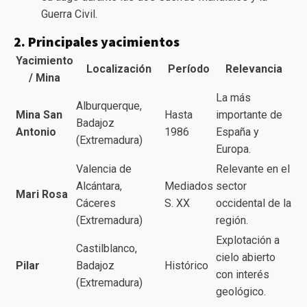
Guerra Civil.
2. Principales yacimientos
Yacimiento
Localización
Período
Relevancia
/ Mina
La más
Alburquerque,
Mina San
Hasta
importante de
Badajoz
Antonio
1986
España y
(Extremadura)
Europa.
Valencia de
Relevante en el
Alcántara,
Mediados
sector
Mari Rosa
Cáceres
S. XX
occidental de la
(Extremadura)
región.
Explotación a
Castilblanco,
cielo abierto
Pilar
Badajoz
Histórico
con interés
(Extremadura)
geológico.